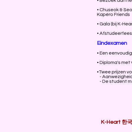
• Bezoek aan het
• Chuseok & Seo
Kapéro Friends
• Gala (bij K-Hear
• Afstudeerfeest
Eindexamen
• Een eenvoudig
• Diploma's met
•Twee prijzen v
- Aanwezigheid
- De student m
K-Heart