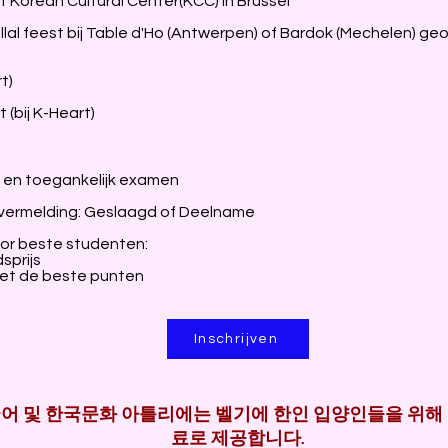
 Korean Cultural Center(KCC) in Brussel
llal feest bij Table d'Ho (Antwerpen) of Bardok (Mechelen) g
t)
 (bij K-Heart)
 en toegankelijk examen
 vermelding: Geslaagd of Deelname
oor beste studenten:
sprijs
et de beste punten
Inschrijven
 한국어 및 한국문화 아틀리에는
벨기에 한인 입양인들을 위해
료로 제공합니다.