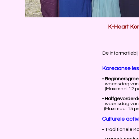
K-Heart Kore
De informatiebi
Koreaanse le
•
Beginnersgro
woensdag van 1
(Maximaal 12 p
•
Halfgevorderd
woensdag van 1
(Maximaal 15 p
Culturele activ
• Traditionele K