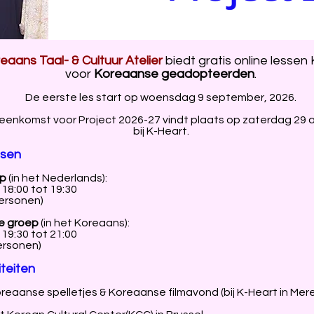
aans Taal- & Cultuur Atelier
biedt gratis online lesse
voor
Koreaanse geadopteerden
.
De eerste les start op woensdag 9 september, 2026.
jeenkomst voor Project 2026-27 vindt plaats op zaterdag 29 
bij K-Heart.
ssen
ep
(in het Nederlands):
8:00 tot 19:30
ersonen)
e groep
(in het Koreaans):
9:30 tot 21:00
ersonen)
iteiten
oreaanse spelletjes & Koreaanse filmavond (bij K-Heart in Mer