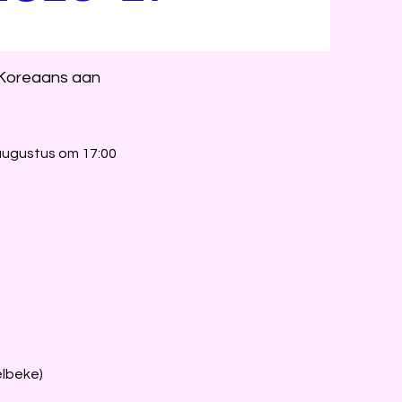
n Koreaans aan
augustus om 17:00
elbeke)