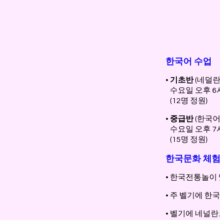
한국어 수업
•
기초반
(네덜란
수요일 오후 6
(12명 정원)
•
중급반
(한국어
수요일 오후 7
(15명 정원)
한국문화 체험
• 한국전통놀이 및
• 주 벨기에 
• 벨기에 네널